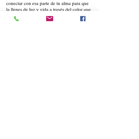
conectar con esa parte de tu alma para que
la llenes de luz y vida a través del color que
imagines para ella.
The
message of the painting was brought to you
by Asunción Chavarri Magaña:
http://www.madredivinaenlatierra.com/
Testimonials
Privacy
Term
s
Shipping
FAQ